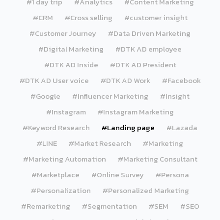
#1 day trip
#Analytics
#Content Marketing
#CRM
#Cross selling
#customer insight
#Customer Journey
#Data Driven Marketing
#Digital Marketing
#DTK AD employee
#DTK AD Inside
#DTK AD President
#DTK AD User voice
#DTK AD Work
#Facebook
#Google
#Influencer Marketing
#Insight
#Instagram
#Instagram Marketing
#Keyword Research
#Landing page
#Lazada
#LINE
#Market Research
#Marketing
#Marketing Automation
#Marketing Consultant
#Marketplace
#Online Survey
#Persona
#Personalization
#Personalized Marketing
#Remarketing
#Segmentation
#SEM
#SEO