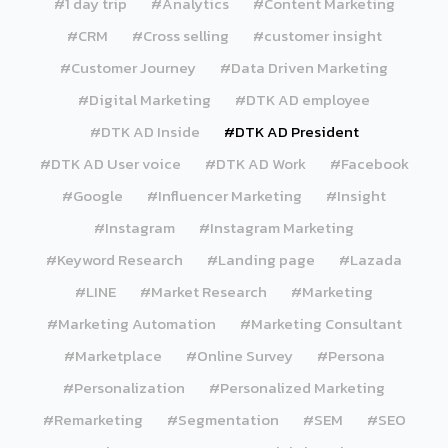
#1 day trip
#Analytics
#Content Marketing
#CRM
#Cross selling
#customer insight
#Customer Journey
#Data Driven Marketing
#Digital Marketing
#DTK AD employee
#DTK AD Inside
#DTK AD President
#DTK AD User voice
#DTK AD Work
#Facebook
#Google
#Influencer Marketing
#Insight
#Instagram
#Instagram Marketing
#Keyword Research
#Landing page
#Lazada
#LINE
#Market Research
#Marketing
#Marketing Automation
#Marketing Consultant
#Marketplace
#Online Survey
#Persona
#Personalization
#Personalized Marketing
#Remarketing
#Segmentation
#SEM
#SEO