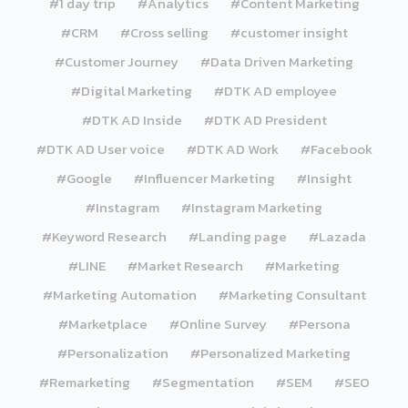
#1 day trip
#Analytics
#Content Marketing
#CRM
#Cross selling
#customer insight
#Customer Journey
#Data Driven Marketing
#Digital Marketing
#DTK AD employee
#DTK AD Inside
#DTK AD President
#DTK AD User voice
#DTK AD Work
#Facebook
#Google
#Influencer Marketing
#Insight
#Instagram
#Instagram Marketing
#Keyword Research
#Landing page
#Lazada
#LINE
#Market Research
#Marketing
#Marketing Automation
#Marketing Consultant
#Marketplace
#Online Survey
#Persona
#Personalization
#Personalized Marketing
#Remarketing
#Segmentation
#SEM
#SEO