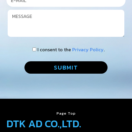
I consent to the
Privacy Policy
.
Page Top
DTK AD CO.,LTD.